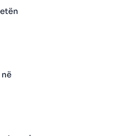
jetën
 në