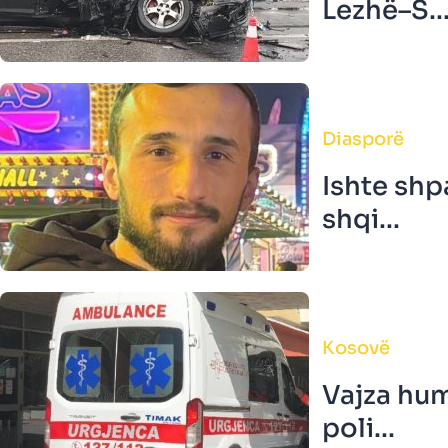
Lezhë–S..
Diasporë
Ishte shp
shqi...
Kosovë
Vajza hum
poli...