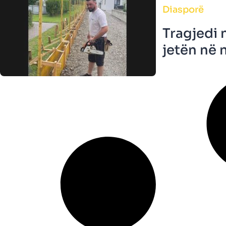
Diasporë
Tragjedi 
jetën në nj