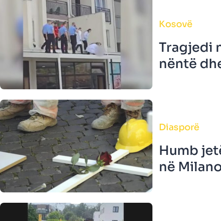
Kosovë
Tragjedi 
nëntë dhe 
Diasporë
Humb jetë
në Milano,