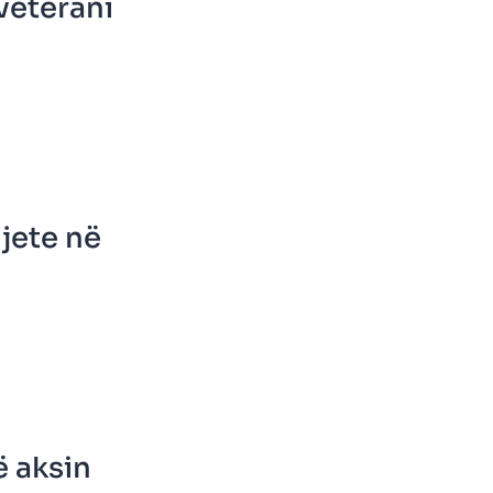
veterani
 jete në
ë aksin