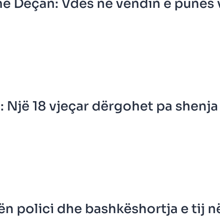
në Deçan: Vdes në vendin e punës 
: Një 18 vjeçar dërgohet pa shenja
n polici dhe bashkëshortja e tij n