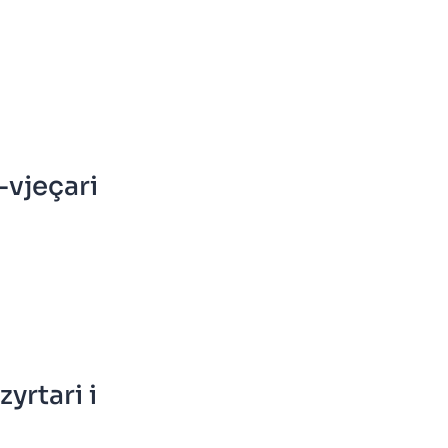
-vjeçari
yrtari i