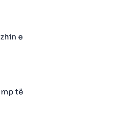
zhin e
imp të