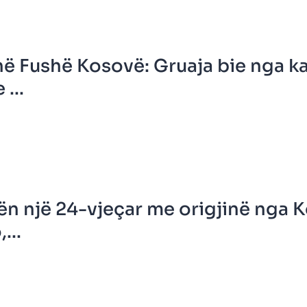
në Fushë Kosovë: Gruaja bie nga kat
...
n një 24-vjeçar me origjinë nga 
...