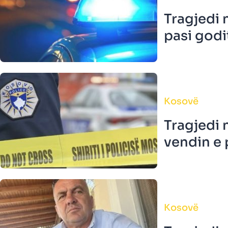
Tragjedi 
pasi godit
Kosovë
Tragjedi 
vendin e 
Kosovë