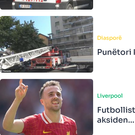
Diasporë
Punëtori 
Liverpool
Futbollis
aksiden...