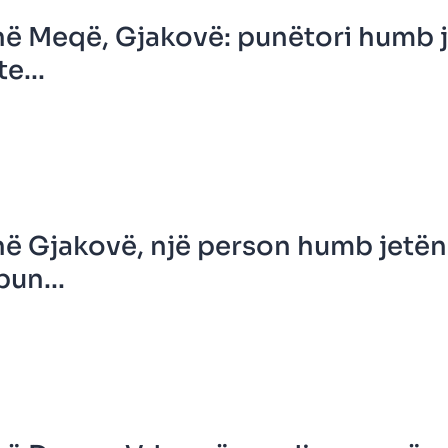
në Meqë, Gjakovë: punëtori humb 
e...
në Gjakovë, një person humb jetën
pun...