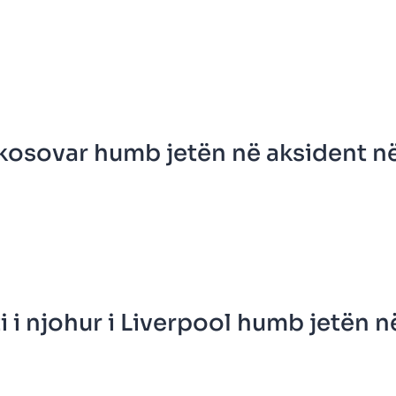
kosovar humb jetën në aksident në 
ti i njohur i Liverpool humb jetën n