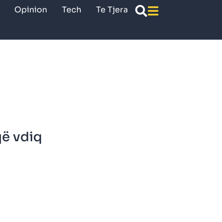
Opinion
Tech
Te Tjera
që vdiq