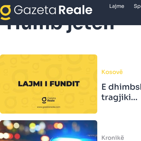
Lajme
Sp
Humb jetën
Kosovë
E dhimbsh
tragjiki...
Kronikë