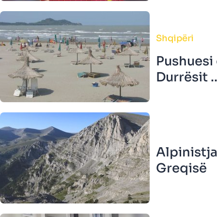
Shqipëri
Pushuesi 
Durrësit ..
Alpinistj
Greqisë