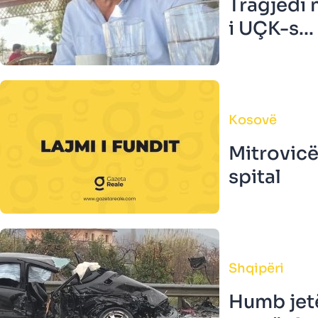
Tragjedi 
i UÇK-s...
Kosovë
Mitrovicë
spital
Shqipëri
Humb jetë