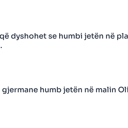
që dyshohet se humbi jetën në pla
.
a gjermane humb jetën në malin Ol