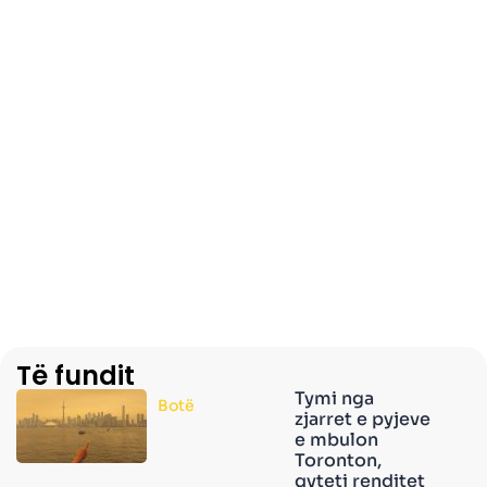
Të fundit
Tymi nga
Botë
zjarret e pyjeve
e mbulon
Toronton,
qyteti renditet