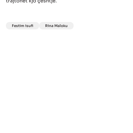
trajtohet kjo çështje.
Festim isufi
Rina Maloku