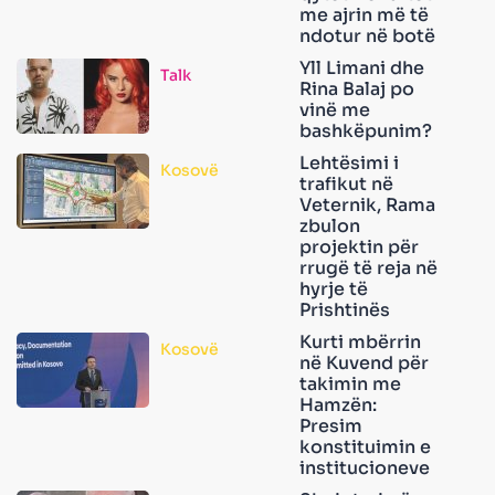
me ajrin më të
ndotur në botë
Yll Limani dhe
Talk
Rina Balaj po
vinë me
bashkëpunim?
Lehtësimi i
Kosovë
trafikut në
Veternik, Rama
zbulon
projektin për
rrugë të reja në
hyrje të
Prishtinës
Kurti mbërrin
Kosovë
në Kuvend për
takimin me
Hamzën:
Presim
konstituimin e
institucioneve