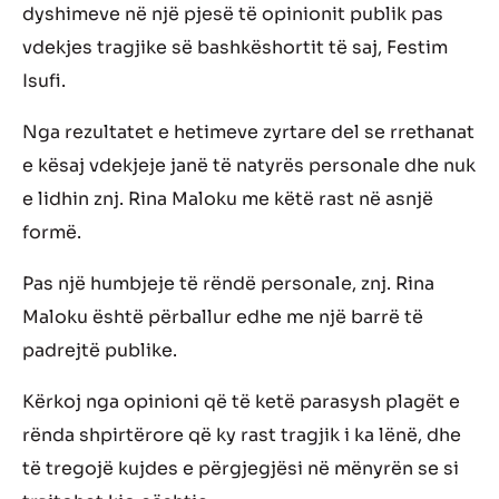
dyshimeve në një pjesë të opinionit publik pas
vdekjes tragjike së bashkëshortit të saj, Festim
Isufi.
Nga rezultatet e hetimeve zyrtare del se rrethanat
e kësaj vdekjeje janë të natyrës personale dhe nuk
e lidhin znj. Rina Maloku me këtë rast në asnjë
formë.
Pas një humbjeje të rëndë personale, znj. Rina
Maloku është përballur edhe me një barrë të
padrejtë publike.
Kërkoj nga opinioni që të ketë parasysh plagët e
rënda shpirtërore që ky rast tragjik i ka lënë, dhe
të tregojë kujdes e përgjegjësi në mënyrën se si