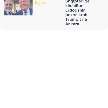
Shqiptari që
Rajon
këshillon
Erdoganin
pozon krah
Trumpit në
Ankara