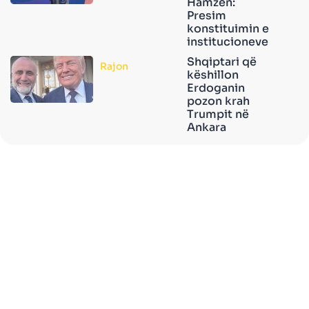
Hamzën:
Presim
konstituimin e
institucioneve
Shqiptari që
Rajon
këshillon
Erdoganin
pozon krah
Trumpit në
Ankara