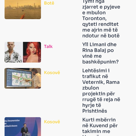
Tymi nga
Botë
zjarret e pyjeve
e mbulon
Toronton,
qyteti renditet
me ajrin më të
ndotur në botë
Yll Limani dhe
Talk
Rina Balaj po
vinë me
bashkëpunim?
Lehtësimi i
Kosovë
trafikut në
Veternik, Rama
zbulon
projektin për
rrugë të reja në
hyrje të
Prishtinës
Kurti mbërrin
Kosovë
në Kuvend për
takimin me