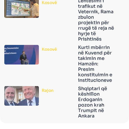
Lehtësimi i
Kosovë
trafikut në
Veternik, Rama
zbulon
projektin për
rrugë të reja në
hyrje të
Prishtinës
Kurti mbërrin
Kosovë
në Kuvend për
takimin me
Hamzën:
Presim
konstituimin e
institucioneve
Shqiptari që
Rajon
këshillon
Erdoganin
pozon krah
Trumpit në
Ankara