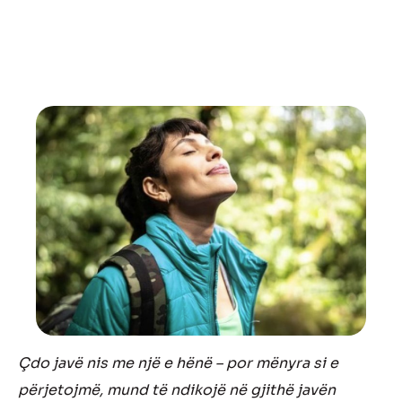
Çdo javë nis me një e hënë – por mënyra si e
përjetojmë, mund të ndikojë në gjithë javën