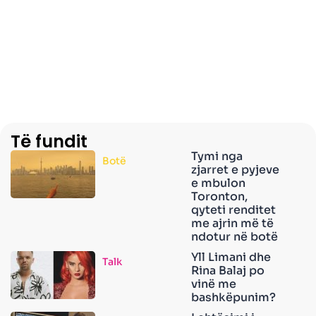
Të fundit
Tymi nga
Botë
zjarret e pyjeve
e mbulon
Toronton,
qyteti renditet
me ajrin më të
ndotur në botë
Yll Limani dhe
Talk
Rina Balaj po
vinë me
bashkëpunim?