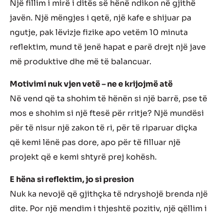
Një fillim i mirë i ditës së hënë ndikon në gjithë
javën. Një mëngjes i qetë, një kafe e shijuar pa
ngutje, pak lëvizje fizike apo vetëm 10 minuta
reflektim, mund të jenë hapat e parë drejt një jave
më produktive dhe më të balancuar.
Motivimi nuk vjen vetë – ne e krijojmë atë
Në vend që ta shohim të hënën si një barrë, pse të
mos e shohim si një ftesë për rritje? Një mundësi
për të nisur një zakon të ri, për të riparuar diçka
që kemi lënë pas dore, apo për të filluar një
projekt që e kemi shtyrë prej kohësh.
E hëna si reflektim, jo si presion
Nuk ka nevojë që gjithçka të ndryshojë brenda një
dite. Por një mendim i thjeshtë pozitiv, një qëllim i