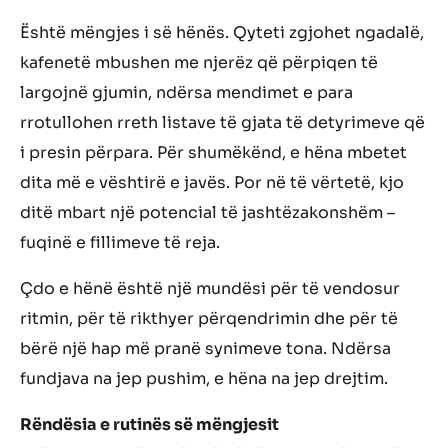
Është mëngjes i së hënës. Qyteti zgjohet ngadalë,
kafenetë mbushen me njerëz që përpiqen të
largojnë gjumin, ndërsa mendimet e para
rrotullohen rreth listave të gjata të detyrimeve që
i presin përpara. Për shumëkënd, e hëna mbetet
dita më e vështirë e javës. Por në të vërtetë, kjo
ditë mbart një potencial të jashtëzakonshëm –
fuqinë e fillimeve të reja.
Çdo e hënë është një mundësi për të vendosur
ritmin, për të rikthyer përqendrimin dhe për të
bërë një hap më pranë synimeve tona. Ndërsa
fundjava na jep pushim, e hëna na jep drejtim.
Rëndësia e rutinës së mëngjesit