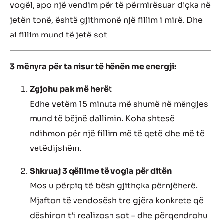
vogël, apo një vendim për të përmirësuar diçka në
jetën tonë, është gjithmonë një fillim i mirë. Dhe
ai fillim mund të jetë sot.
3 mënyra për ta nisur të hënën me energji:
Zgjohu pak më herët
Edhe vetëm 15 minuta më shumë në mëngjes
mund të bëjnë dallimin. Koha shtesë
ndihmon për një fillim më të qetë dhe më të
vetëdijshëm.
Shkruaj 3 qëllime të vogla për ditën
Mos u përpiq të bësh gjithçka përnjëherë.
Mjafton të vendosësh tre gjëra konkrete që
dëshiron t’i realizosh sot – dhe përqendrohu