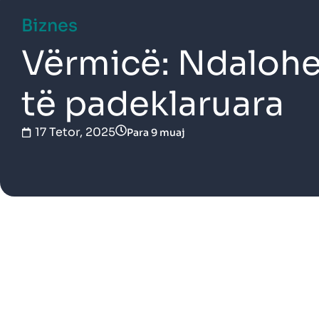
Biznes
Vërmicë: Ndalohe
të padeklaruara
17 Tetor, 2025
Para 9 muaj