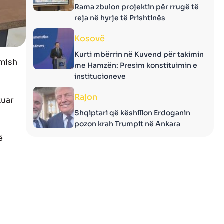
Rama zbulon projektin për rrugë të
reja në hyrje të Prishtinës
Kosovë
Kurti mbërrin në Kuvend për takimin
 mish
me Hamzën: Presim konstituimin e
institucioneve
Rajon
kuar
Shqiptari që këshillon Erdoganin
pozon krah Trumpit në Ankara
ë