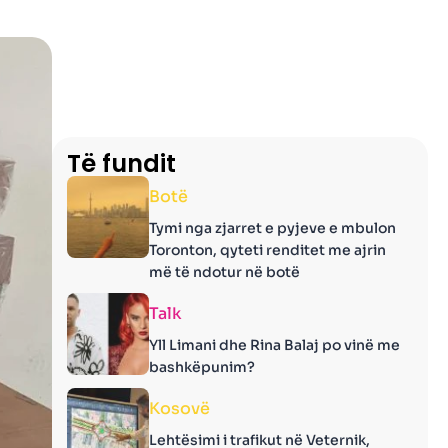
Të fundit
Botë
Tymi nga zjarret e pyjeve e mbulon
Toronton, qyteti renditet me ajrin
më të ndotur në botë
Talk
Yll Limani dhe Rina Balaj po vinë me
bashkëpunim?
Kosovë
Lehtësimi i trafikut në Veternik,