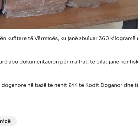
ën kufitare të Vërmicës, ku janë zbuluar 360 kilogramë
urë apo dokumentacion për mallrat, të cilat janë konfis
e doganore në bazë të nenit 244 të Kodit Doganor dhe t
micë