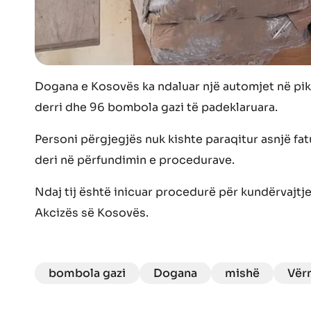
Dogana e Kosovës ka ndaluar një automjet në pik
derri dhe 96 bombola gazi të padeklaruara.
Personi përgjegjës nuk kishte paraqitur asnjë fat
deri në përfundimin e procedurave.
Ndaj tij është inicuar procedurë për kundërvajtj
Akcizës së Kosovës.
bombola gazi
Dogana
mishë
Vër