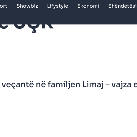
ort
Showbiz
Lifystyle
Ekonomi
Shëndetësi
 e UÇK
veçantë në familjen Limaj – vajza 