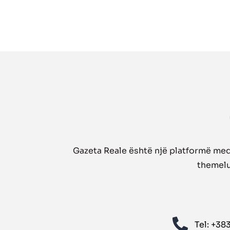
Gazeta Reale është një platformë medi
themelua
Tel: ‪+38