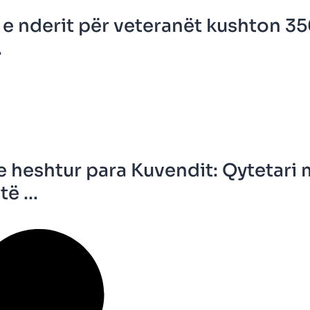
e nderit për veteranët kushton 35
.
e heshtur para Kuvendit: Qytetari
ë ...