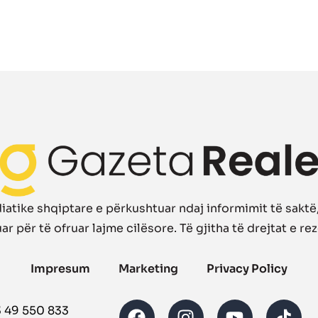
atike shqiptare e përkushtuar ndaj informimit të saktë, 
r për të ofruar lajme cilësore. Të gjitha të drejtat e re
Impresum
Marketing
Privacy Policy
3 49 550 833‬