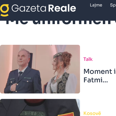
Lajme
Sp
Me uniformen
Talk
Moment i 
Fatmi...
Kosovë