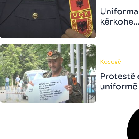
Uniforma 
kërkohe..
Kosovë
Protestë 
uniformë t