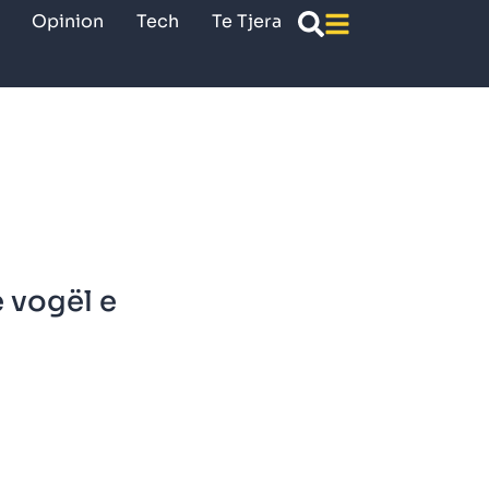
Opinion
Tech
Te Tjera
e vogël e