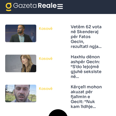
Fatos Geci
Vetëm 62 vota
Kosovë
në Skenderaj
për Fatos
Gecin,
rezultati ngja...
Haxhiu dënon
Kosovë
ashpër Gecin:
“S’do lejojmë
gjuhë seksiste
në...
Kërçeli mohon
Kosovë
akuzat për
fjalimin e
Gecit: “Nuk
kam lidhje...