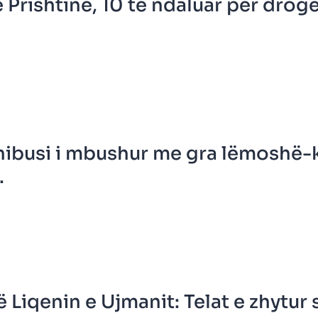
 Prishtinë, 10 të ndaluar për drog
nibusi i mbushur me gra lëmoshë-
.
 Liqenin e Ujmanit: Telat e zhytur s