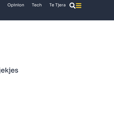
Opinion
Tech
Te Tjera
jekjes