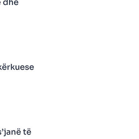
ë dhe
kërkuese
’janë të