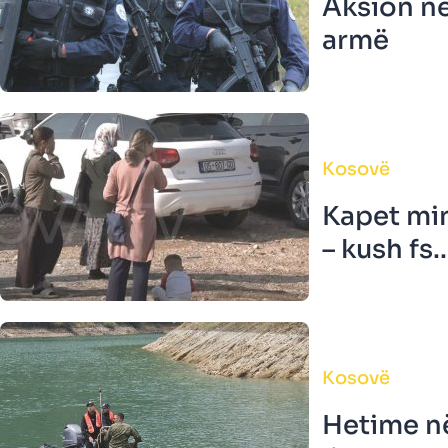
Aksion në
armë
Kosovë
Kapet mi
– kush fs..
Kosovë
Hetime në