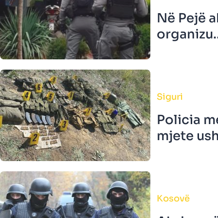
Në Pejë a
organizu..
Siguri
Policia m
mjete usht
Kosovë