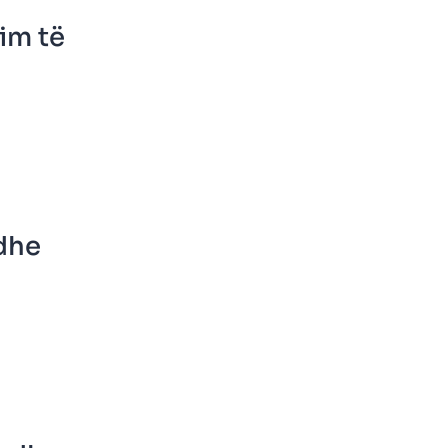
im të
 dhe