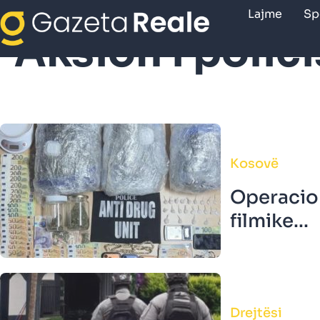
Lajme
Sp
Aksion i polici
Kosovë
Operacion
filmike...
Drejtësi