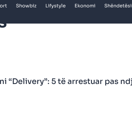
ort
Showbiz
Lifystyle
Ekonomi
Shëndetësi
s
i “Delivery”: 5 të arrestuar pas nd