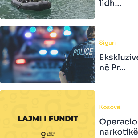
lidh...
Siguri
Ekskluziv
në Pr...
Kosovë
Operacion
narkotikë