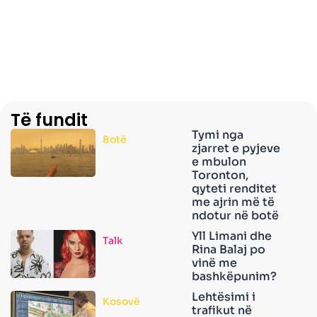
Të fundit
Tymi nga
Botë
zjarret e pyjeve
e mbulon
Toronton,
qyteti renditet
me ajrin më të
ndotur në botë
Yll Limani dhe
Talk
Rina Balaj po
vinë me
bashkëpunim?
Lehtësimi i
Kosovë
trafikut në