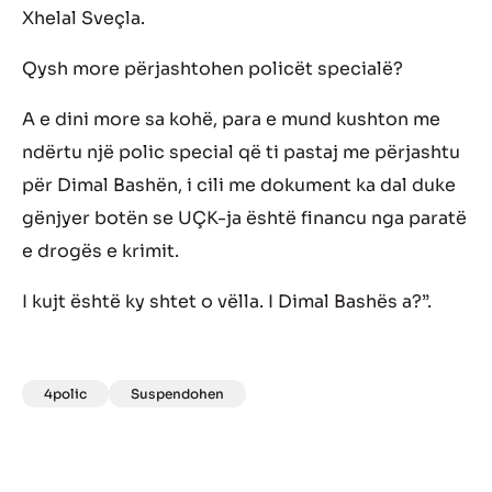
Xhelal Sveçla.
Qysh more përjashtohen policët specialë?
A e dini more sa kohë, para e mund kushton me
ndërtu një polic special që ti pastaj me përjashtu
për Dimal Bashën, i cili me dokument ka dal duke
gënjyer botën se UÇK-ja është financu nga paratë
e drogës e krimit.
I kujt është ky shtet o vëlla. I Dimal Bashës a?”.
4polic
Suspendohen