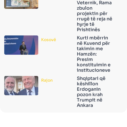
Veternik, Rama
zbulon
projektin për
rrugë të reja në
hyrje të
Prishtinës
Kurti mbërrin
Kosovë
në Kuvend për
takimin me
Hamzën:
Presim
konstituimin e
institucioneve
Shqiptari që
Rajon
këshillon
Erdoganin
pozon krah
Trumpit në
Ankara