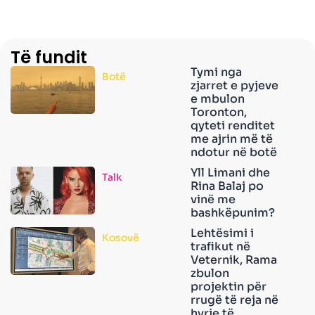
Të fundit
Tymi nga
Botë
zjarret e pyjeve
e mbulon
Toronton,
qyteti renditet
me ajrin më të
ndotur në botë
Yll Limani dhe
Talk
Rina Balaj po
vinë me
bashkëpunim?
Lehtësimi i
Kosovë
trafikut në
Veternik, Rama
zbulon
projektin për
rrugë të reja në
hyrje të