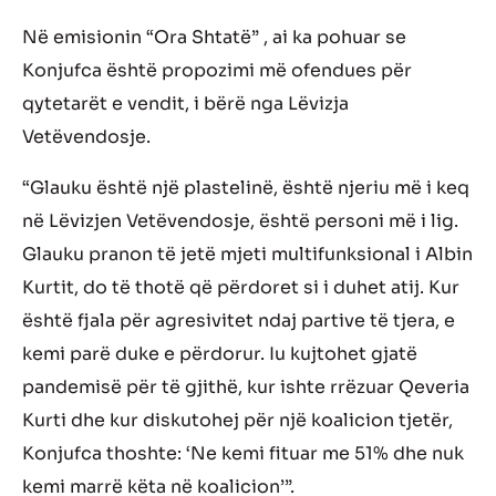
Në emisionin “Ora Shtatë” , ai ka pohuar se
Konjufca është propozimi më ofendues për
qytetarët e vendit, i bërë nga Lëvizja
Vetëvendosje.
“Glauku është një plastelinë, është njeriu më i keq
në Lëvizjen Vetëvendosje, është personi më i lig.
Glauku pranon të jetë mjeti multifunksional i Albin
Kurtit, do të thotë që përdoret si i duhet atij. Kur
është fjala për agresivitet ndaj partive të tjera, e
kemi parë duke e përdorur. Iu kujtohet gjatë
pandemisë për të gjithë, kur ishte rrëzuar Qeveria
Kurti dhe kur diskutohej për një koalicion tjetër,
Konjufca thoshte: ‘Ne kemi fituar me 51% dhe nuk
kemi marrë këta në koalicion’”.