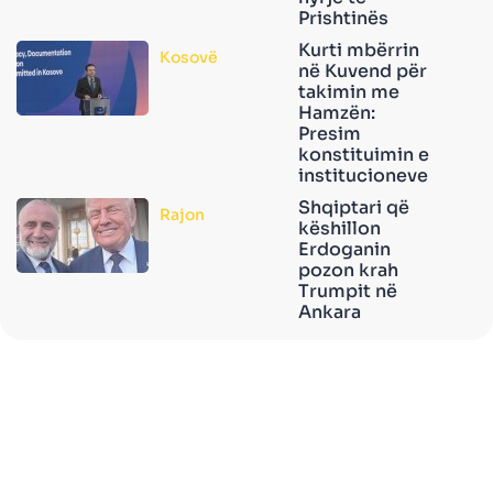
Prishtinës
Kurti mbërrin
Kosovë
në Kuvend për
takimin me
Hamzën:
Presim
konstituimin e
institucioneve
Shqiptari që
Rajon
këshillon
Erdoganin
pozon krah
Trumpit në
Ankara