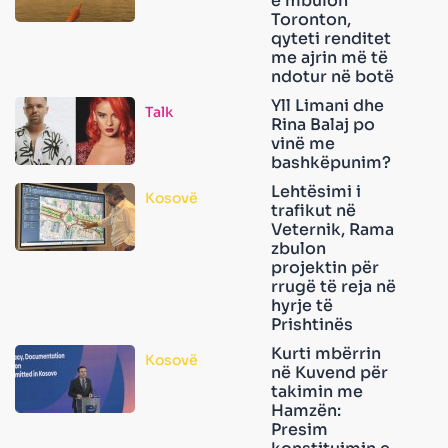
e mbulon
Toronton,
qyteti renditet
me ajrin më të
ndotur në botë
Yll Limani dhe
Talk
Rina Balaj po
vinë me
bashkëpunim?
Lehtësimi i
Kosovë
trafikut në
Veternik, Rama
zbulon
projektin për
rrugë të reja në
hyrje të
Prishtinës
Kurti mbërrin
Kosovë
në Kuvend për
takimin me
Hamzën:
Presim