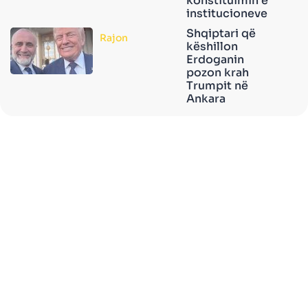
konstituimin e
institucioneve
Shqiptari që
Rajon
këshillon
Erdoganin
pozon krah
Trumpit në
Ankara