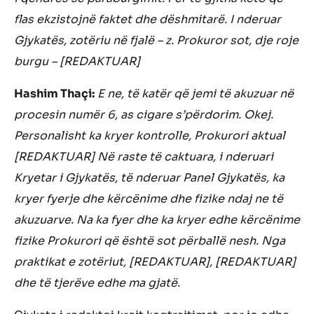
flas ekzistojnë faktet dhe dëshmitarë. I nderuar
Gjykatës, zotëriu në fjalë – z. Prokuror sot, dje roje
burgu – [REDAKTUAR]
Hashim Thaçi:
E ne, të katër që jemi të akuzuar në
procesin numër 6, as cigare s’përdorim. Okej.
Personalisht ka kryer kontrolle, Prokurori aktual
[REDAKTUAR] Në raste të caktuara, i nderuari
Kryetar i Gjykatës, të nderuar Panel Gjykatës, ka
kryer fyerje dhe kërcënime dhe fizike ndaj ne të
akuzuarve. Na ka fyer dhe ka kryer edhe kërcënime
fizike Prokurori që është sot përballë nesh. Nga
praktikat e zotëriut, [REDAKTUAR], [REDAKTUAR]
dhe të tjerëve edhe ma gjatë.