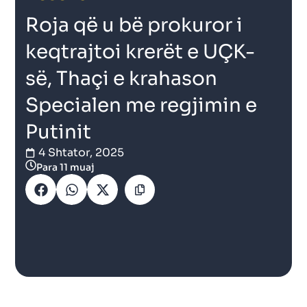
Roja që u bë prokuror i
keqtrajtoi krerët e UÇK-
së, Thaçi e krahason
Specialen me regjimin e
Putinit
4 Shtator, 2025
Para 11 muaj