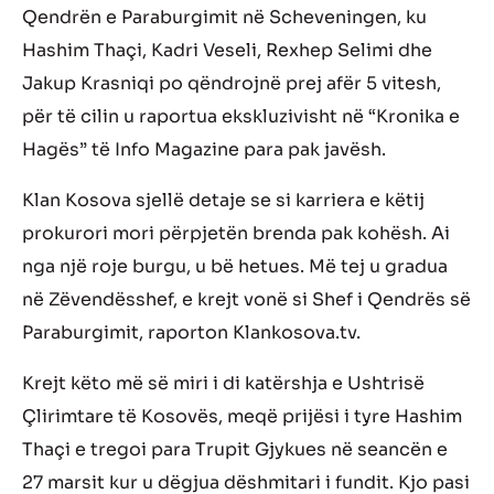
Qendrën e Paraburgimit në Scheveningen, ku
Hashim Thaçi, Kadri Veseli, Rexhep Selimi dhe
Jakup Krasniqi po qëndrojnë prej afër 5 vitesh,
për të cilin u raportua ekskluzivisht në “Kronika e
Hagës” të Info Magazine para pak javësh.
Klan Kosova sjellë detaje se si karriera e këtij
prokurori mori përpjetën brenda pak kohësh. Ai
nga një roje burgu, u bë hetues. Më tej u gradua
në Zëvendësshef, e krejt vonë si Shef i Qendrës së
Paraburgimit, raporton Klankosova.tv.
Krejt këto më së miri i di katërshja e Ushtrisë
Çlirimtare të Kosovës, meqë prijësi i tyre Hashim
Thaçi e tregoi para Trupit Gjykues në seancën e
27 marsit kur u dëgjua dëshmitari i fundit. Kjo pasi