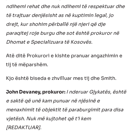
ndihemi rehat dhe nuk ndihemi të respektuar dhe
të trajtuar denjësisht as në kuptimin legal, jo
drejt, kur shohim përballë një njeri që dje
paraqitej roje burgu dhe sot është prokuror në
Dhomat e Specializuara të Kosovës.
Atë ditë Prokurori e kishte pranuar angazhimin e
tij të mëparshëm.
Kjo është biseda e zhvilluar mes tij dhe Smith.
John Devaney, prokuror:
I nderuar Gjykatës, është
e saktë që unë kam punuar në njësinë e
menaxhimit të objektit të paraburgimit para disa
vjetësh. Nuk më kujtohet që t’i kem
[REDAKTUAR].