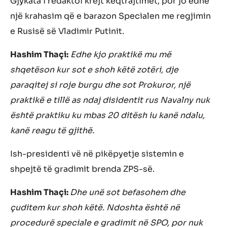
Gjykata i redaktoi krejt keqtrajtimet, por jo edhe
një krahasim që e barazon Specialen me regjimin
e Rusisë së Vladimir Putinit.
Hashim Thaçi:
Edhe kjo praktikë mu më
shqetëson kur sot e shoh këtë zotëri, dje
paraqitej si roje burgu dhe sot Prokuror, një
praktikë e tillë as ndaj disidentit rus Navalny nuk
është praktiku ku mbas 20 ditësh iu kanë ndalu,
kanë reagu të gjithë.
Ish-presidenti vë në pikëpyetje sistemin e
shpejtë të gradimit brenda ZPS-së.
Hashim Thaçi:
Dhe unë sot befasohem dhe
çuditem kur shoh këtë. Ndoshta është në
procedurë speciale e gradimit në SPO, por nuk