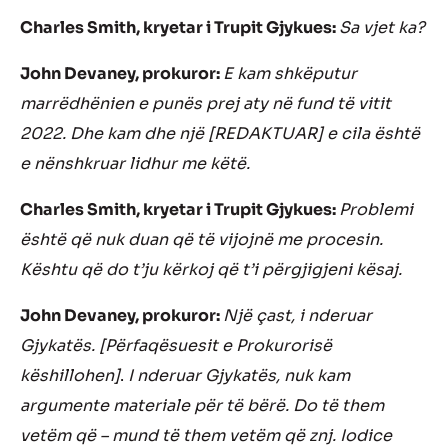
Charles Smith, kryetar i Trupit Gjykues:
Sa vjet ka?
John Devaney, prokuror:
E kam shkëputur
marrëdhënien e punës prej aty në fund të vitit
2022. Dhe kam dhe një [REDAKTUAR] e cila është
e nënshkruar lidhur me këtë.
Charles Smith, kryetar i Trupit Gjykues:
Problemi
është që nuk duan që të vijojnë me procesin.
Kështu që do t’ju kërkoj që t’i përgjigjeni kësaj.
John Devaney, prokuror:
Një çast, i nderuar
Gjykatës. [Përfaqësuesit e Prokurorisë
këshillohen]
.
I nderuar Gjykatës, nuk kam
argumente materiale për të bërë. Do të them
vetëm që – mund të them vetëm që znj. Iodice