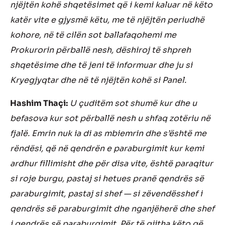
njëjtën kohë shqetësimet që i kemi kaluar në këto
katër vite e gjysmë këtu, me të njëjtën periudhë
kohore, në të cilën sot ballafaqohemi me
Prokurorin përballë nesh, dëshiroj të shpreh
shqetësime dhe të jeni të informuar dhe ju si
Kryegjyqtar dhe në të njëjtën kohë si Panel.
Hashim Thaçi:
U çuditëm sot shumë kur dhe u
befasova kur sot përballë nesh u shfaq zotëriu në
fjalë. Emrin nuk ia di as mbiemrin dhe s’është me
rëndësi, që në qendrën e paraburgimit kur kemi
ardhur fillimisht dhe për disa vite, është paraqitur
si roje burgu, pastaj si hetues pranë qendrës së
paraburgimit, pastaj si shef — si zëvendësshef i
qendrës së paraburgimit dhe nganjëherë dhe shef
i qendrës së paraburgimit. Për të gjitha këto që