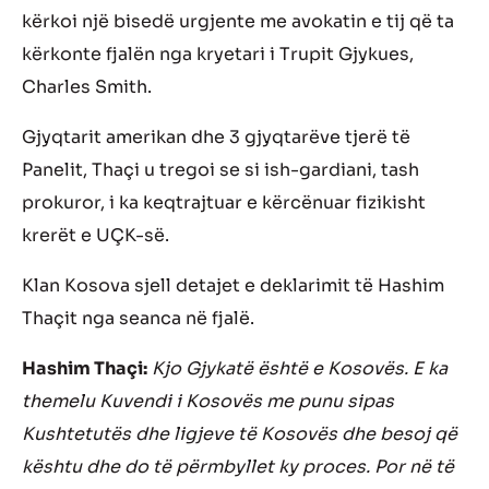
kërkoi një bisedë urgjente me avokatin e tij që ta
kërkonte fjalën nga kryetari i Trupit Gjykues,
Charles Smith.
Gjyqtarit amerikan dhe 3 gjyqtarëve tjerë të
Panelit, Thaçi u tregoi se si ish-gardiani, tash
prokuror, i ka keqtrajtuar e kërcënuar fizikisht
krerët e UÇK-së.
Klan Kosova sjell detajet e deklarimit të Hashim
Thaçit nga seanca në fjalë.
Hashim Thaçi:
Kjo Gjykatë është e Kosovës. E ka
themelu Kuvendi i Kosovës me punu sipas
Kushtetutës dhe ligjeve të Kosovës dhe besoj që
kështu dhe do të përmbyllet ky proces. Por në të