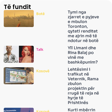
Të fundit
Tymi nga
Botë
zjarret e pyjeve
e mbulon
Toronton,
qyteti renditet
me ajrin më të
ndotur në botë
Yll Limani dhe
Talk
Rina Balaj po
vinë me
bashkëpunim?
Lehtësimi i
Kosovë
trafikut në
Veternik, Rama
zbulon
projektin për
rrugë të reja në
hyrje të
Prishtinës
Kurti mbërrin
Kosovë