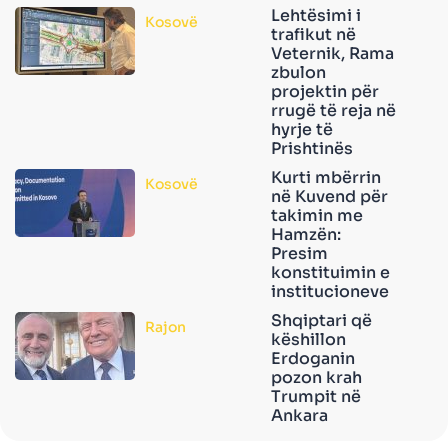
Lehtësimi i
Kosovë
trafikut në
Veternik, Rama
zbulon
projektin për
rrugë të reja në
hyrje të
Prishtinës
Kurti mbërrin
Kosovë
në Kuvend për
takimin me
Hamzën:
Presim
konstituimin e
institucioneve
Shqiptari që
Rajon
këshillon
Erdoganin
pozon krah
Trumpit në
Ankara