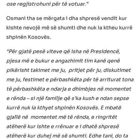
ose regjistrohuni për të votuar.”
Osmani tha se mërgata i dha shpresë vendit kur
kishte nevojë më së shumti dhe nuk ia ktheu kurrë
shpinën Kosovës.
“Për gjatë pesë viteve që isha në Presidencë,
pjesa më e bukur e angazhimit tim kanë qenë
pikërisht takimet me ju, pritjet për ju, diskutimet
me ju, festimet e përbashkëta për të arriturat tona
të përbashkëta e ndarja e dhimbjes në momentet
e rënda – si një familje që s’ka kush e ndan sepse
kurrë nuk ia kthyet shpinën Kosovës. E mbatë
gjallë në momentet më të rënda, e ringritët
atëherë kur ishte e rrënuar e i dhatë shpresë
atëherë kur duhej më së shumti. Edhe tani, do ta