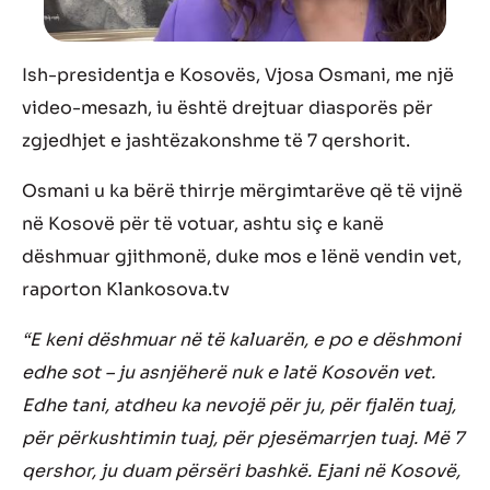
Ish-presidentja e Kosovës, Vjosa Osmani, me një
video-mesazh, iu është drejtuar diasporës për
zgjedhjet e jashtëzakonshme të 7 qershorit.
Osmani u ka bërë thirrje mërgimtarëve që të vijnë
në Kosovë për të votuar, ashtu siç e kanë
dëshmuar gjithmonë, duke mos e lënë vendin vet,
raporton Klankosova.tv
“E keni dëshmuar në të kaluarën, e po e dëshmoni
edhe sot – ju asnjëherë nuk e latë Kosovën vet.
Edhe tani, atdheu ka nevojë për ju, për fjalën tuaj,
për përkushtimin tuaj, për pjesëmarrjen tuaj. Më 7
qershor, ju duam përsëri bashkë. Ejani në Kosovë,