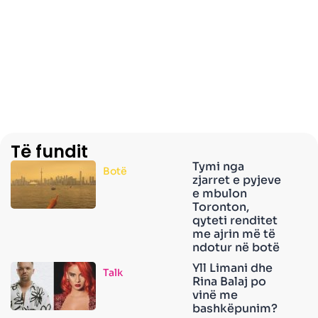
Të fundit
Tymi nga
Botë
zjarret e pyjeve
e mbulon
Toronton,
qyteti renditet
me ajrin më të
ndotur në botë
Yll Limani dhe
Talk
Rina Balaj po
vinë me
bashkëpunim?