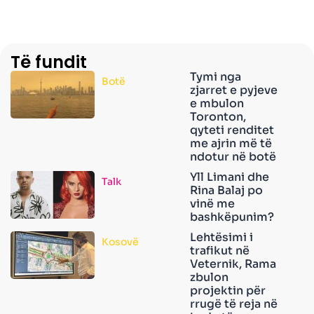
Të fundit
Tymi nga
Botë
zjarret e pyjeve
e mbulon
Toronton,
qyteti renditet
me ajrin më të
ndotur në botë
Yll Limani dhe
Talk
Rina Balaj po
vinë me
bashkëpunim?
Lehtësimi i
Kosovë
trafikut në
Veternik, Rama
zbulon
projektin për
rrugë të reja në