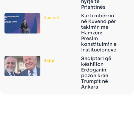
hyrje të
Prishtinës
Kurti mbërrin
Kosovë
në Kuvend për
takimin me
Hamzën:
Presim
konstituimin e
institucioneve
Shqiptari që
Rajon
këshillon
Erdoganin
pozon krah
Trumpit në
Ankara