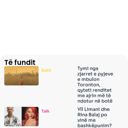
Të fundit
Tymi nga
Botë
zjarret e pyjeve
e mbulon
Toronton,
qyteti renditet
me ajrin më të
ndotur në botë
Yll Limani dhe
Talk
Rina Balaj po
vinë me
bashkëpunim?