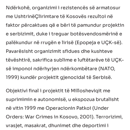
Nd
ë
rkoh
ë
, o
rganizimi i rezistenc
ë
s s
ë
armatosur
me Ushtrin
ë
Ç
lirimtare t
ë
Kosov
ë
s
rezultoi n
ë
faktor
p
ë
rcaktues
q
ë
e b
ë
ri t
ë
pamundur
projekti
n
e
serbizimit, duke i treguar bot
ë
s
vendosm
ë
rin
ë
e
pal
ë
kundur
n
ë
rrug
ë
n e liris
ë
(
Epopeja e U
Ç
K-s
ë
).
Pavar
ë
sisht
organizimit sfidues dhe kushteve
t
ë
v
ë
shtir
ë
,
sakrifica
sublime e
luft
ë
tar
ë
ve t
ë
U
Ç
K-
s
ë
imponoi nd
ë
rhyrjen nd
ë
rkomb
ë
tare
(NATO,
1999)
kund
ë
r projektit gjenocidal t
ë
Serbis
ë
.
Objektivi final
i
projektit t
ë
Millosheviqit me
suprimimin e autonomis
ë
, u ekspozua brutalisht
n
ë
vitin 1999 me Operacionin Patkoi (
Under
Orders:
W
ar Crimes in Kosovo, 2001
).
Terrorizimi,
v
rasjet, masakrat, dhunimet dhe deportimi i