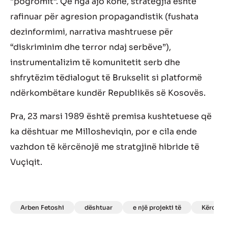
“pogromit”. Q
ë
nga ajo koh
ë
,
strategji
a
është
rafinuar
p
ë
r
agresion
propagandistik
(fushata
dezinformimi,
narrativa
mashtruese
për
“diskriminim dhe terror ndaj serb
ë
ve”),
instrumentalizim
t
ë
komunitetit serb dhe
shfryt
ë
zim
t
ë
dialogut t
ë
Brukselit si platform
ë
nd
ë
rkomb
ë
tare kund
ë
r Republik
ë
s s
ë
Kosov
ë
s.
Pra, 23 marsi 1989
ë
sht
ë
premisa kushtetuese q
ë
ka d
ë
shtuar me Millosheviqin, por e cila ende
vazhdon të kërcënojë me stratgjinë hibride të
Vu
ç
iqi
t.
Arben Fetoshi
dështuar
e një projekti të
Kërcëni