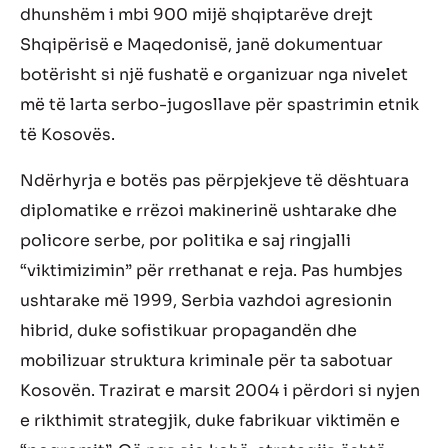
dhunsh
ë
m i mbi 900 mij
ë
shqiptar
ë
ve drejt
Shqip
ë
ris
ë
e Maqedonis
ë
,
jan
ë
dokumentuar
bot
ë
risht si nj
ë
fushat
ë
e organizuar nga nivelet
m
ë
t
ë
larta serbo-jugosllave p
ë
r spastrimin etnik
t
ë
Kosov
ë
s.
Nd
ë
rhyrja e bot
ë
s pas p
ë
rpjekjeve t
ë
d
ë
shtuara
diplomatike e rr
ë
zoi makinerin
ë
ushtarake dhe
policore serbe, por politika e saj ringjalli
“viktimizimin” p
ë
r rrethanat e reja. Pas humbjes
ushtarake m
ë
1999, Serbia vazhdoi agresionin
hibrid, duke sofistikuar propagand
ë
n dhe
mobilizuar struktura kriminale
p
ë
r ta sabotuar
Kosov
ë
n. Trazirat e marsit 2004 i p
ë
rdori si nyjen
e rikthimit strategjik, duke fabrikuar viktim
ë
n e