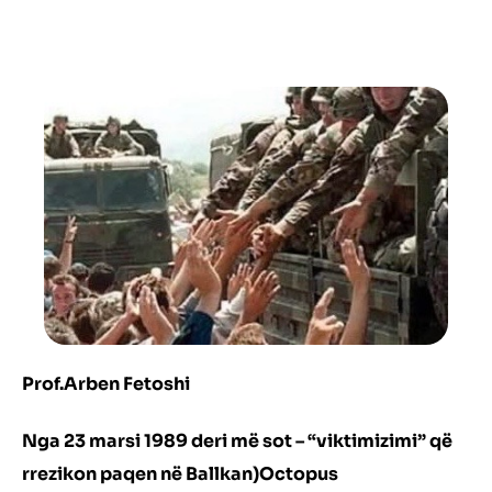
Prof.Arben Fetoshi
Nga
23 marsi 1989
deri
më
sot – “viktimizimi” q
ë
rrezikon
paqen n
ë
Ballkan)Octopus