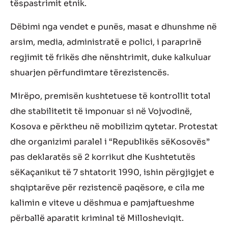
t
ë
spastrimi
t
etnik.
D
ë
bimi nga
vendet e
pun
ë
s
, masat e dhunshme në
arsim, media, administratë
e
polici,
i paraprin
ë
regjimit t
ë
frik
ë
s dhe n
ë
nshtrimit, duke kalkuluar
shuarjen p
ë
rfun
di
mtare t
ë
rezistenc
ë
s.
Mir
ë
po,
premis
ë
n kushtetuese t
ë
kontrolli
t
total
dhe stabiliteti
t t
ë
imponuar si n
ë
Vojvodin
ë
,
Kosova e p
ë
rktheu n
ë
mobilizim qytetar. Protestat
dhe organizimi paralel i “Republik
ë
s s
ë
Kosov
ë
s”
pas deklarat
ë
s s
ë
2 korrikut dhe Kushtetut
ë
s
s
ë
Ka
ç
anikut t
ë
7 shtatorit 1990, ishin p
ë
rgjigjet e
shqiptar
ë
ve p
ë
r
rezistenc
ë
paq
ë
sore
, e cila me
kalimin e viteve u d
ë
shmua e pamjaftueshme
p
ë
rball
ë
aparatit kriminal t
ë
Millosheviqit.