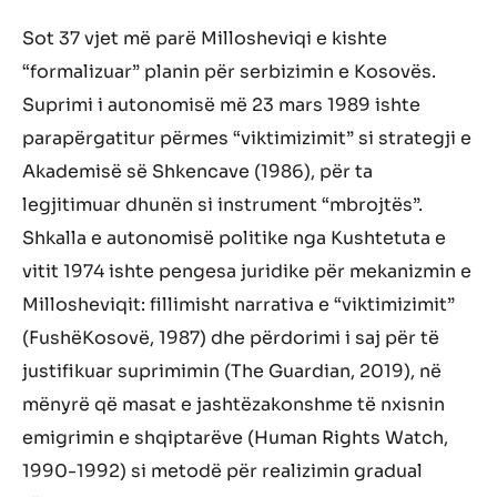
Sot 37 vjet
m
ë
par
ë
Millosheviqi e
kishte
“formaliz
uar
” p
lanin p
ë
r serbizimin e Kosov
ë
s.
Suprimi i autonomis
ë
m
ë
23 mars 1989 ishte
parap
ë
rgatitur p
ë
rmes “viktimizimit” si strategji e
Akademis
ë
s
ë
Shkencave (
1986
)
,
p
ë
r ta
legjitimuar dhun
ë
n si instrument “mbrojt
ë
s”.
Shkalla e autonomis
ë
politike nga Kushtetuta e
vitit 1974 ishte pengesa juridike p
ë
r mekanizmin
e
Millosheviqit: fillimisht narrativa e “viktimizimit”
(
Fush
ë
Kosov
ë
, 1987
)
dhe
p
ë
rdorimi i saj p
ë
r t
ë
justifikuar
suprimimin
(
The Guardian, 2019
),
n
ë
m
ë
nyr
ë
q
ë
masat e
jasht
ë
zakonshme t
ë
nxi
snin
emigrimi
n e
shqiptar
ë
ve (
Human Rights
W
atch
,
1990-1992
)
si metod
ë
p
ë
r realizimin gradual