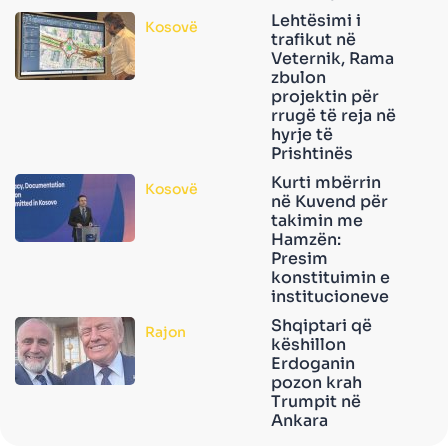
Lehtësimi i
Kosovë
trafikut në
Veternik, Rama
zbulon
projektin për
rrugë të reja në
hyrje të
Prishtinës
Kurti mbërrin
Kosovë
në Kuvend për
takimin me
Hamzën:
Presim
konstituimin e
institucioneve
Shqiptari që
Rajon
këshillon
Erdoganin
pozon krah
Trumpit në
Ankara