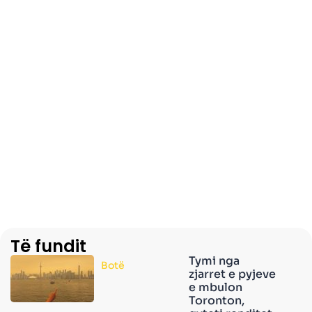
Të fundit
Tymi nga
Botë
zjarret e pyjeve
e mbulon
Toronton,