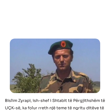
Bislim Zyrapi, ish-shef i Shtabit të Përgjithshëm të
UÇK-së, ka folur rreth një teme të ngritu ditëve të