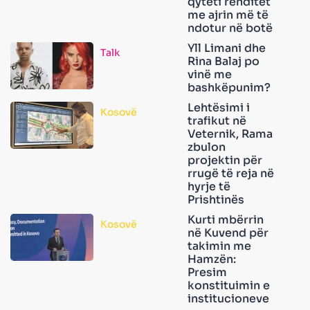
qyteti renditet
me ajrin më të
ndotur në botë
Yll Limani dhe
Talk
Rina Balaj po
vinë me
bashkëpunim?
Lehtësimi i
Kosovë
trafikut në
Veternik, Rama
zbulon
projektin për
rrugë të reja në
hyrje të
Prishtinës
Kurti mbërrin
Kosovë
në Kuvend për
takimin me
Hamzën:
Presim
konstituimin e
institucioneve