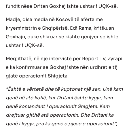
fundit nëse Dritan Goxhaj ishte ushtar i UÇK-së.
Madje, disa media në Kosovë të afërta me
kryeministrin e Shqipërisë, Edi Rama, kritikuan
Goxhajn, duke shkruar se kishte gënjyer se ishte
ushtar i UÇK-së.
Megjithatë, në një intervistë për Report TV, Zyrapi
e ka konfirmuar se Goxhaj ishte nën urdhrat e tij
gjatë operacionit Shigjeta.
“Është e vërtetë dhe të kuptohet një sen. Unë kam
qenë në atë kohë, kur Dritani është kyçyr, kam
qenë komandant i operacionit Shigjeta. Kam
drejtuar gjithë atë operacionin. Dhe Dritani ka
qenë i kyçyr, pra ka qenë e pjesë e operacionit”
,