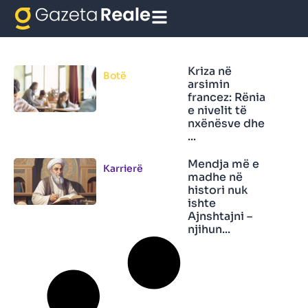
Matematika
Kriza në
Botë
arsimin
francez: Rënia
e nivelit të
nxënësve dhe
...
Mendja më e
Karrierë
madhe në
histori nuk
ishte
Ajnshtajni –
njihun...