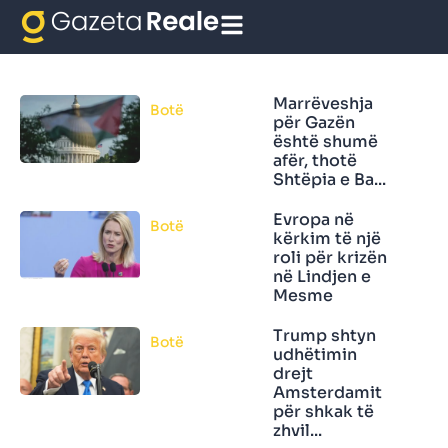
Lindja mesme
Marrëveshja
Botë
për Gazën
është shumë
afër, thotë
Shtëpia e Ba...
Evropa në
Botë
kërkim të një
roli për krizën
në Lindjen e
Mesme
Trump shtyn
Botë
udhëtimin
drejt
Amsterdamit
për shkak të
zhvil...