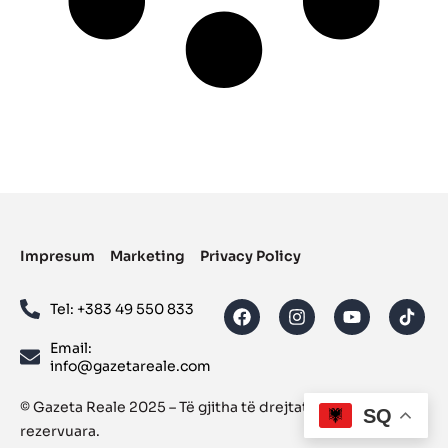
Impresum
Marketing
Privacy Policy
Tel: ‪+383 49 550 833‬
Email:
info@gazetareale.com
© Gazeta Reale 2025 – Të gjitha të drejtat janë të
SQ
rezervuara.