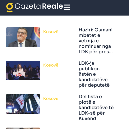
e LDK.
Haziri: Osmani
Kosovë
mbetet e
vetmja e
nominuar nga
LDK për pres...
LDK-ja
Kosovë
publikon
listën e
kandidatëve
për deputetë
Del lista e
Kosovë
plotë e
kandidatëve të
LDK-së për
Kuvend