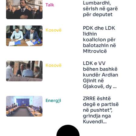
Lumbardhi,
Talk
sërish në garë
për deputet
PDK dhe LDK
Kosovë
lidhin
koalicion për
balotazhin në
Mitrovicë
LDK e VV
Kosovë
bëhen bashkë
kundër Ardian
Gjinit në
Gjakovë, dy ...
ZRRE është
Energji
degë e partisë
në pushtet”,
grindja nga
Kuvendi...