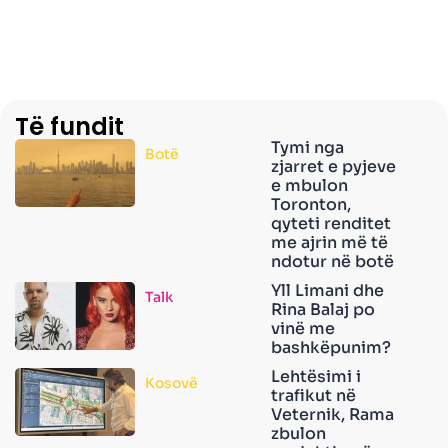
Të fundit
Tymi nga
Botë
zjarret e pyjeve
e mbulon
Toronton,
qyteti renditet
me ajrin më të
ndotur në botë
Yll Limani dhe
Talk
Rina Balaj po
vinë me
bashkëpunim?
Lehtësimi i
Kosovë
trafikut në
Veternik, Rama
zbulon