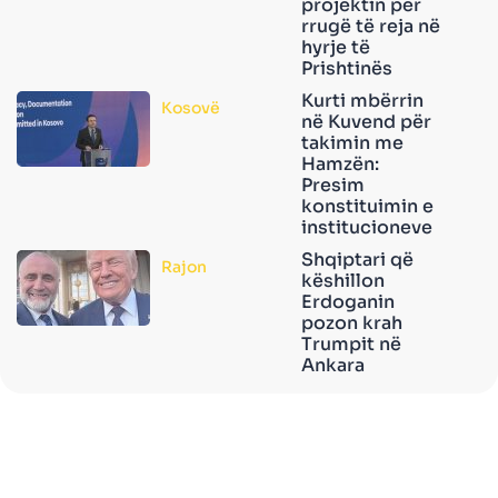
projektin për
rrugë të reja në
hyrje të
Prishtinës
Kurti mbërrin
Kosovë
në Kuvend për
takimin me
Hamzën:
Presim
konstituimin e
institucioneve
Shqiptari që
Rajon
këshillon
Erdoganin
pozon krah
Trumpit në
Ankara