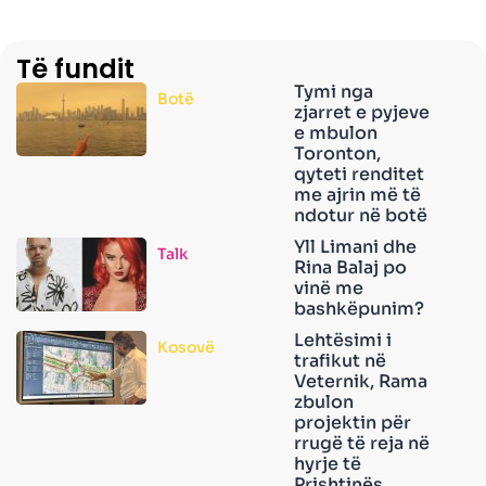
Të fundit
Tymi nga
Botë
zjarret e pyjeve
e mbulon
Toronton,
qyteti renditet
me ajrin më të
ndotur në botë
Yll Limani dhe
Talk
Rina Balaj po
vinë me
bashkëpunim?
Lehtësimi i
Kosovë
trafikut në
Veternik, Rama
zbulon
projektin për
rrugë të reja në
hyrje të
Prishtinës