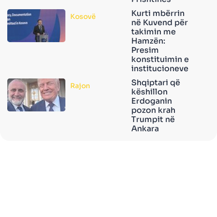
Kurti mbërrin
Kosovë
në Kuvend për
takimin me
Hamzën:
Presim
konstituimin e
institucioneve
Shqiptari që
Rajon
këshillon
Erdoganin
pozon krah
Trumpit në
Ankara