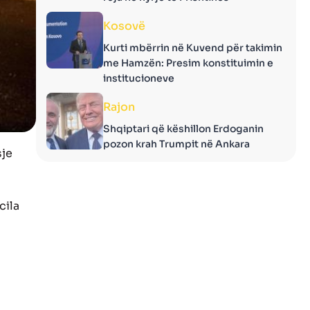
Kosovë
Kurti mbërrin në Kuvend për takimin
me Hamzën: Presim konstituimin e
institucioneve
Rajon
Shqiptari që këshillon Erdoganin
pozon krah Trumpit në Ankara
sje
cila