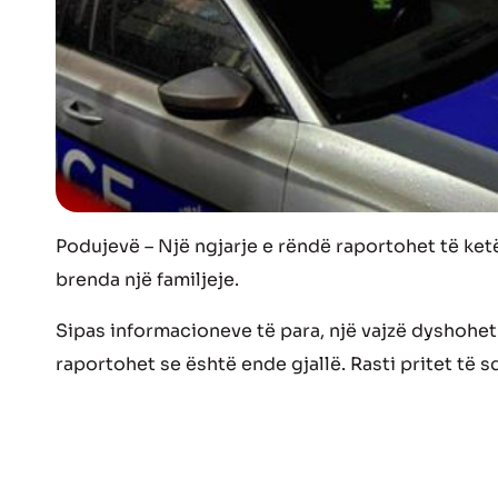
Podujevë – Një ngjarje e rëndë raportohet të ket
brenda një familjeje.
Sipas informacioneve të para, një vajzë dyshohet s
raportohet se është ende gjallë. Rasti pritet të 