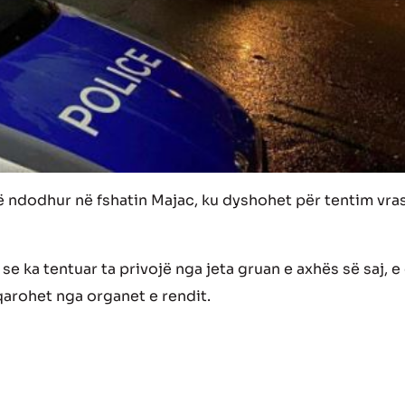
ë ndodhur në fshatin Majac, ku dyshohet për tentim vra
e ka tentuar ta privojë nga jeta gruan e axhës së saj, e 
sqarohet nga organet e rendit.