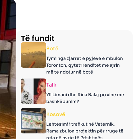
Të fundit
Botë
Tymi nga zjarret e pyjeve e mbulon
Toronton, qyteti renditet me ajrin
më të ndotur në botë
Talk
Yll Limani dhe Rina Balaj po vinë me
bashkëpunim?
Kosovë
Lehtësimi i trafikut në Veternik,
Rama zbulon projektin për rrugë të
reja në hyrje të Prishtinës