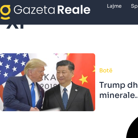
Lajme
Sp
Xi
Botë
Trump dhe
minerale..