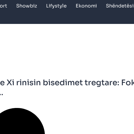
ort
Showbiz
Lifystyle
Ekonomi
Shëndetësi
 Xi rinisin bisedimet tregtare: Fo
.