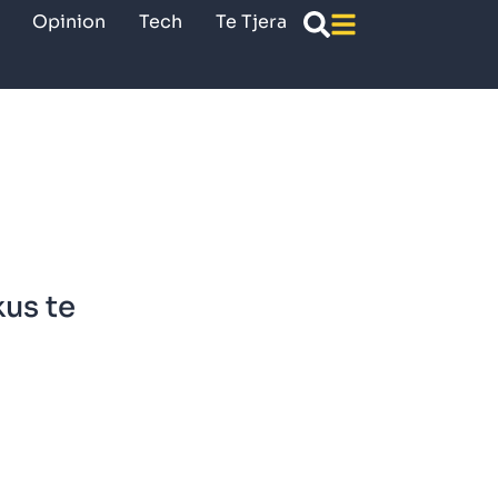
Opinion
Tech
Te Tjera
kus te