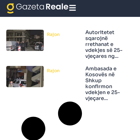
vdes studentja
Autoritetet
Rajon
sqarojnë
rrethanat e
vdekjes së 25-
vjeçares ng...
Ambasada e
Rajon
Kosovës në
Shkup
konfirmon
vdekjen e 25-
vjeçare...