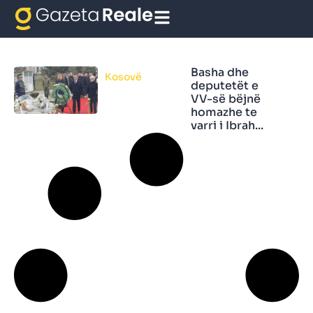
varri Rugoves
Basha dhe
Kosovë
deputetët e
VV-së bëjnë
homazhe te
varri i Ibrah...