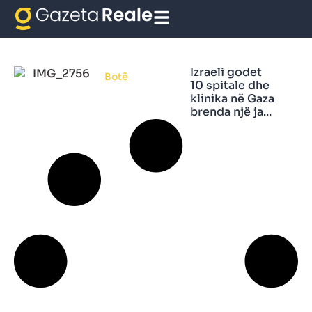
Spitalet e shkatrruara
Izraeli godet
Botë
10 spitale dhe
klinika në Gaza
brenda një ja...