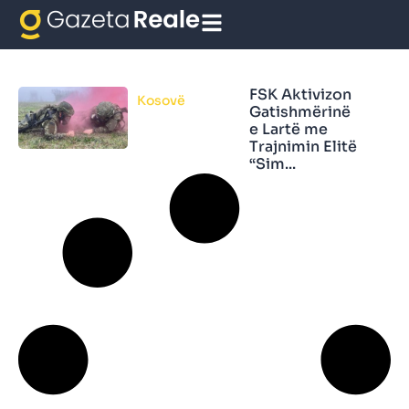
Simboli i Ujkut
FSK Aktivizon
Kosovë
Gatishmërinë
e Lartë me
Trajnimin Elitë
“Sim...