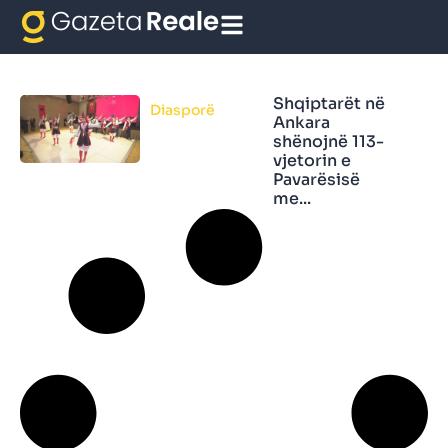
Shqipëri festojn
Shqiptarët në
Diasporë
Ankara
shënojnë 113-
vjetorin e
Pavarësisë
me...