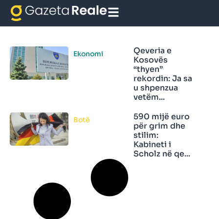
Shpenzime
Qeveria e
Ekonomi
Kosovës
“thyen”
rekordin: Ja sa
u shpenzua
vetëm...
590 mijë euro
Botë
për grim dhe
stilim:
Kabineti i
Scholz në qe...