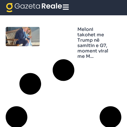
me TrumP
Meloni
takohet me
Trump në
samitin e G7,
moment viral
me M...