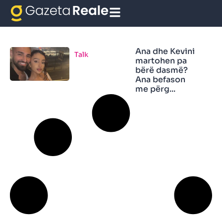
Martohen
Ana dhe Kevini
Talk
martohen pa
bërë dasmë?
Ana befason
me përg...