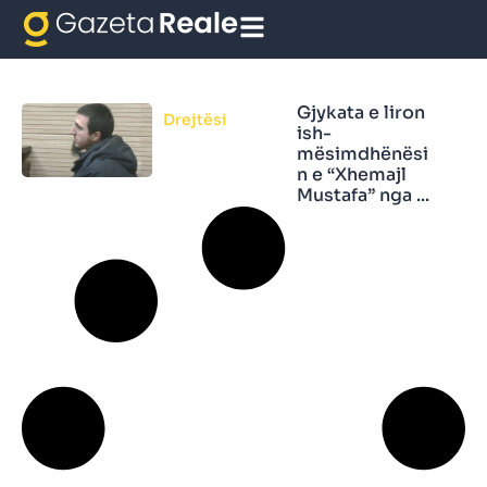
është liruar
Gjykata e liron
Drejtësi
ish-
mësimdhënësi
n e “Xhemajl
Mustafa” nga ...