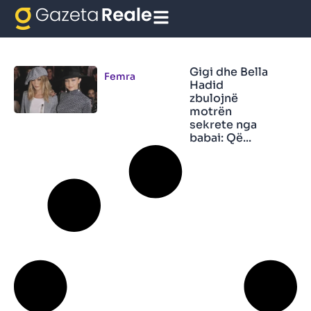
Ayda Nix
Gigi dhe Bella
Femra
Hadid
zbulojnë
motrën
sekrete nga
babai: Që...