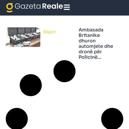
Ambasada Britanike
Ambasada
Siguri
Britanike
dhuron
automjete dhe
dronë për
Policinë...