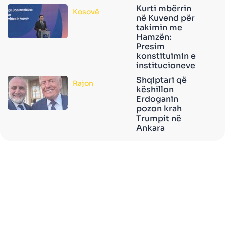
Kurti mbërrin
Kosovë
në Kuvend për
takimin me
Hamzën:
Presim
konstituimin e
institucioneve
Shqiptari që
Rajon
këshillon
Erdoganin
pozon krah
Trumpit në
Ankara