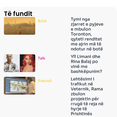
Të fundit
Tymi nga
Botë
zjarret e pyjeve
e mbulon
Toronton,
qyteti renditet
me ajrin më të
ndotur në botë
Yll Limani dhe
Talk
Rina Balaj po
vinë me
bashkëpunim?
Lehtësimi i
Kosovë
trafikut në
Veternik, Rama
zbulon
projektin për
rrugë të reja në
hyrje të
Prishtinës