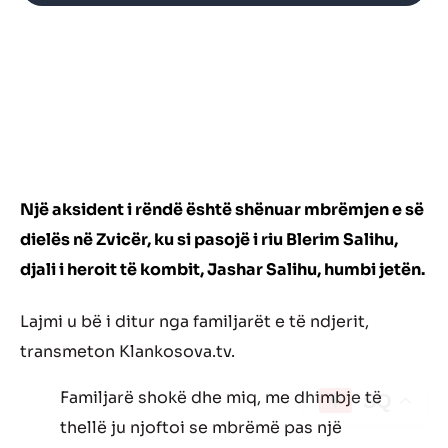
Një aksident i rëndë është shënuar mbrëmjen e së
dielës në Zvicër, ku si pasojë i riu Blerim Salihu,
djali i heroit të kombit, Jashar Salihu, humbi jetën.
Lajmi u bë i ditur nga familjarët e të ndjerit,
transmeton Klankosova.tv.
Familjarë shokë dhe miq, me dhimbje të
SQ
thellë ju njoftoi se mbrëmë pas një