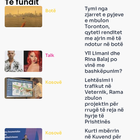
Të fundit
Tymi nga
Botë
zjarret e pyjeve
e mbulon
Toronton,
qyteti renditet
me ajrin më të
ndotur në botë
Yll Limani dhe
Talk
Rina Balaj po
vinë me
bashkëpunim?
Lehtësimi i
Kosovë
trafikut në
Veternik, Rama
zbulon
projektin për
rrugë të reja në
hyrje të
Prishtinës
Kurti mbërrin
Kosovë
në Kuvend për