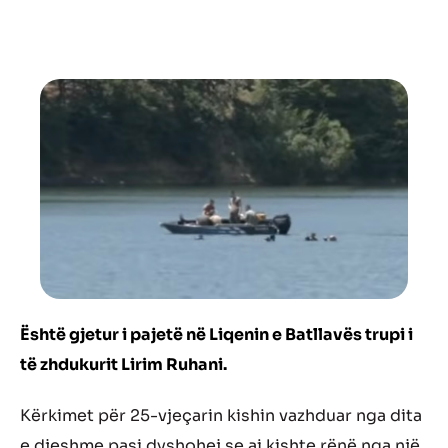
Është gjetur i pajetë në Liqenin e Batllavës trupi i
të zhdukurit Lirim Ruhani.
Kërkimet për 25-vjeçarin kishin vazhduar nga dita
e djeshme pasi dyshohej se ai kishte rënë nga një