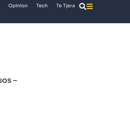
Opinion
Tech
Te Tjera
sos –