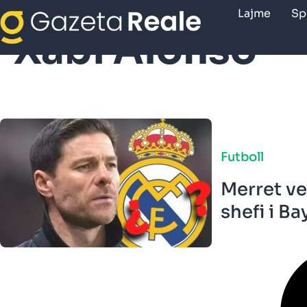
Lajme
Sp
Xabi Alonso
Futboll
Merret ve
shefi i Bay