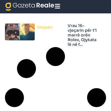
Vrau 16-vjeçarin
Vrau 16-
Shqipëri
vjeçarin për t’i
marrë orën
Rolex, Gjykata
lë në f...