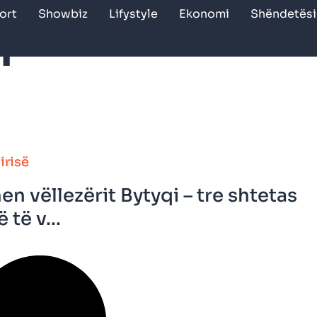
ort
Showbiz
Lifystyle
Ekonomi
Shëndetësi
i
irisë
en vëllezërit Bytyqi – tre shtetas
të v...