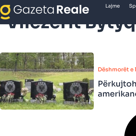
Lajme
Sp
Vllezerit Bytyq
Dëshmorët e l
Përkujtoh
amerikanë 