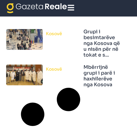
Vendet e shejta islame
Grupi i
Kosovë
besimtarëve
nga Kosova që
u nisën për në
tokat e s...
Mbërrijnë
Kosovë
grupi i parë i
haxhilerëve
nga Kosova