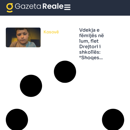
Vdekja e fëmijës në lum
Vdekja e
Kosovë
fëmijës në
lum, flet
Drejtori i
shkollës:
“Shoqes...