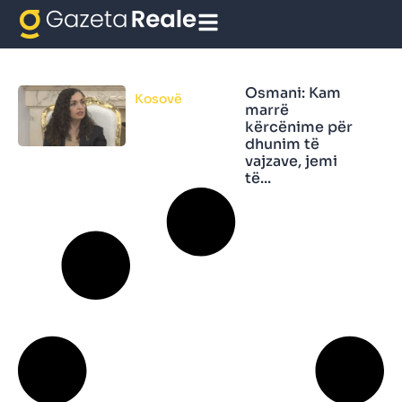
Vajzat e presidentes
Osmani: Kam
Kosovë
marrë
kërcënime për
dhunim të
vajzave, jemi
të...