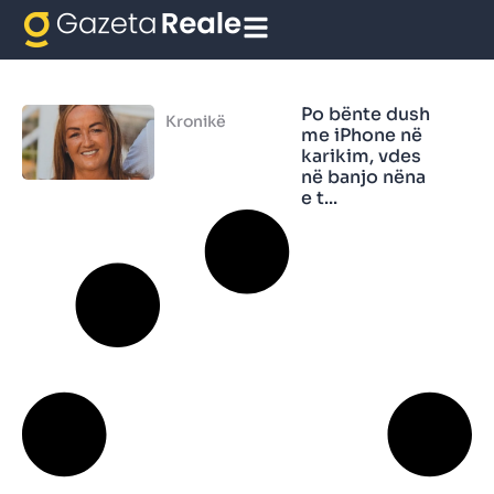
tel
Po bënte dush
Kronikë
me iPhone në
karikim, vdes
në banjo nëna
e t...