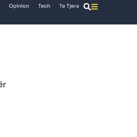
Opinion
Tech
Te Tjera
ër