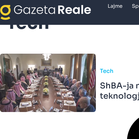
Lajme
Sp
Tech
Tech
ShBA-ja 
teknologj