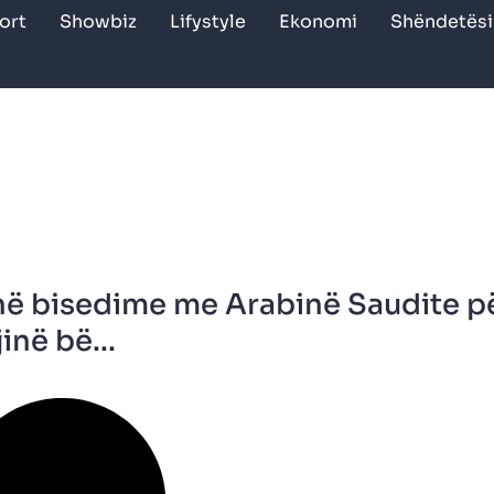
ort
Showbiz
Lifystyle
Ekonomi
Shëndetësi
në bisedime me Arabinë Saudite p
inë bë...