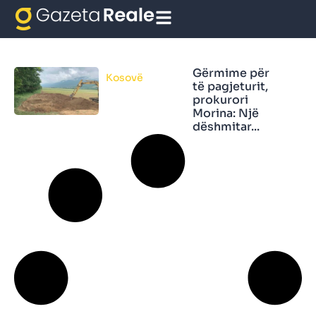
Te pagjeturit
Gërmime për
Kosovë
të pagjeturit,
prokurori
Morina: Një
dëshmitar...