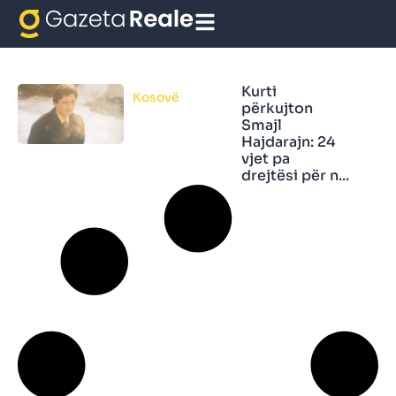
Smajl Hajdarajt
Kurti
Kosovë
përkujton
Smajl
Hajdarajn: 24
vjet pa
drejtësi për n...