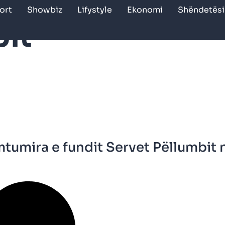
ort
Showbiz
Lifystyle
Ekonomi
Shëndetësi
bit
amtumira e fundit Servet Pëllumbit 