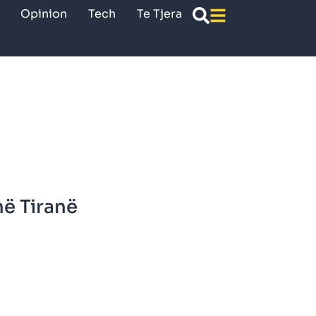
Opinion
Tech
Te Tjera
në Tiranë