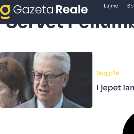
Lajme
Sp
Servet Pëllum
Shqipëri
I jepet l