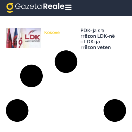
rrëzon LDK-në
PDK-ja s’e
Kosovë
rrëzon LDK-në
– LDK-ja
rrëzon veten