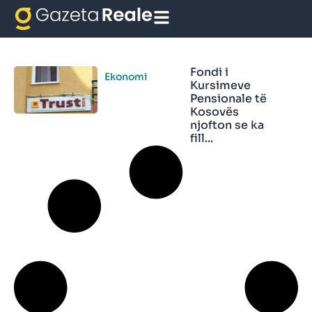
Penzionet
Fondi i
Ekonomi
Kursimeve
Pensionale të
Kosovës
njofton se ka
fill...